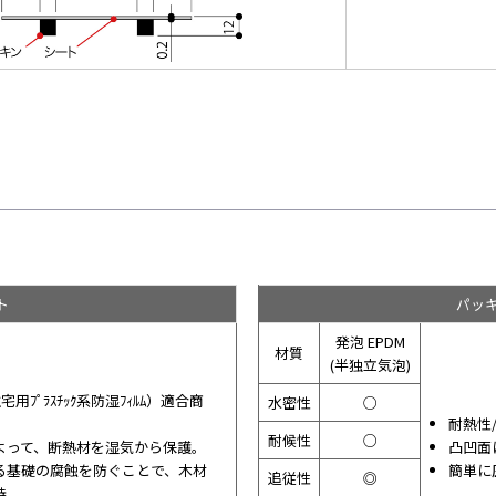
ト
パッキ
発泡 EPDM
材質
(半独立気泡)
（住宅用ﾌﾟﾗｽﾁｯｸ系防湿ﾌｨﾙﾑ）適合商
水密性
○
耐熱性
耐候性
○
よって、断熱材を湿気から保護。
凸凹面
る基礎の腐蝕を防ぐことで、木材
簡単に
追従性
◎
持。