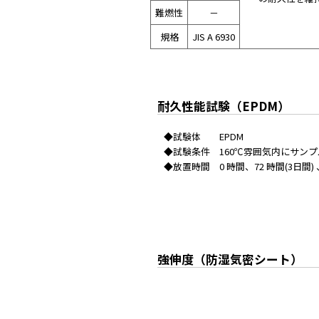
難燃性
－
規格
JIS A 6930
耐久性能試験（EPDM）
◆試験体 EPDM
◆試験条件 160℃雰囲気内にサン
◆放置時間 0 時間、72 時間(3日間) 、
強伸度（防湿気密シート）