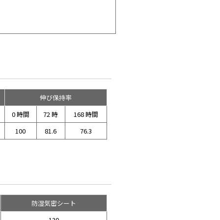
伸び保持率
0 時間
72 時
168 時間
100
81.6
76.3
防湿気密シート
130