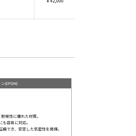
￥42,000
ン(EPDM)
/ 耐候性に優れた材質。
にも容易に対応。
圧縮でき、安定した気密性を発揮。