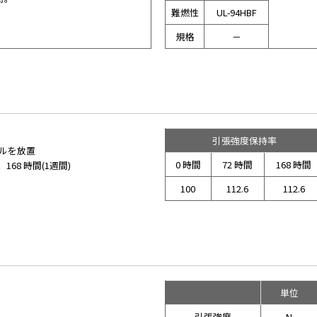
難燃性
UL-94HBF
規格
－
引張強度保持率
プルを放置
0 時間
72 時間
168 時間
168 時間(1週間)
100
112.6
112.6
単位
引張強度
N