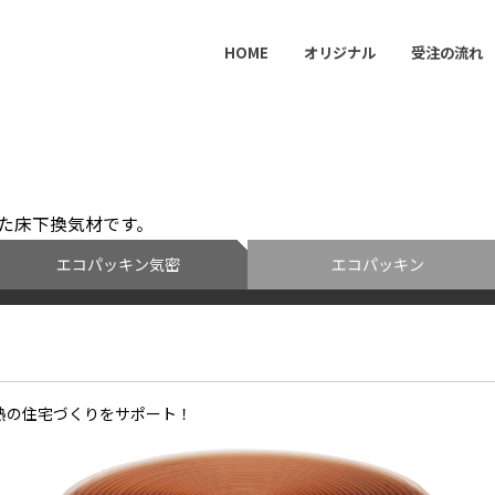
HOME
オリジナル
受注の流れ
エコユニットフロアーシリー
エコパッキンシリーズ
鋼製束
芝生保護材
駐車場用砂利保持材
食品包装資材
私たちのサ
事例紹介
した床下換気材です。
エコパッキン気密
エコパッキン
熱の住宅づくりをサポート！