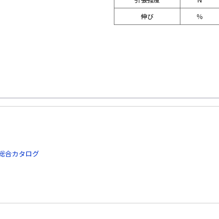
伸び
％
総合カタログ