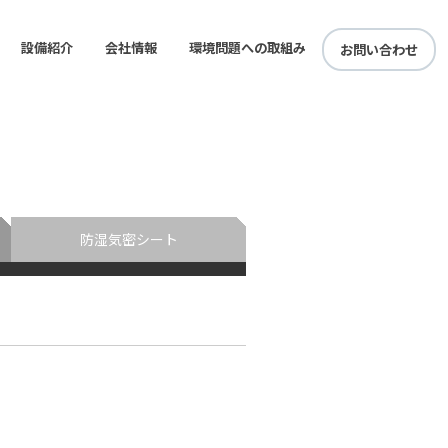
設備紹介
会社情報
環境問題への取組み
お問い合わせ
ズ
ービス
射出成形機
乾燥機
金型設備
社長メッセージ
会社概要 / 組織図 / 沿革
品質・環境方針 / 食品安全方針 /
一般事業主行動計画表
プライバシーポリシー
本社｜アクセスマップ
防湿気密シート