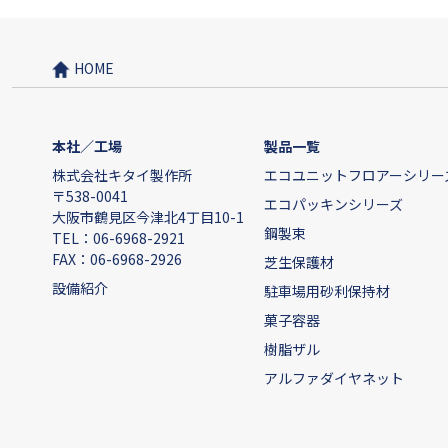
HOME
本社／工場
製品一覧
株式会社キタイ製作所
エコユニットフロアーシリー
〒538-0041
エコパッキンシリーズ
大阪市鶴見区今津北4丁目10-1
鋼製束
TEL：06-6968-2921
FAX：06-6968-2926
芝生保護材
設備紹介
駐車場用砂利保持材
菓子容器
樹脂ザル
アルファダイヤネット