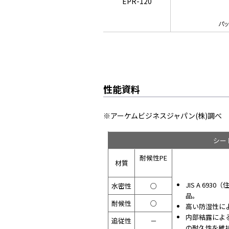
EPR-120
性能資料
※アーケムビジネスジャパン(株)調べ
シー
耐候性PE
材質
JIS A 6930
水密性
○
品。
耐候性
○
高い防湿性に
内部結露によ
追従性
－
の耐久性を維